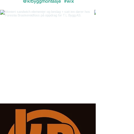
@krbyggmontasje
#wix